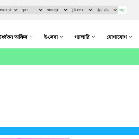
দেখুন
র্ধ্বতন অফিস
ই-সেবা
গ্যালারি
যোগাযোগ