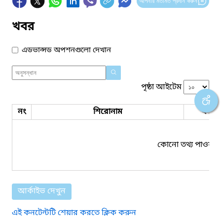
আপনার মতামত প্রদান করুন
খবর
এডভান্সড অপশনগুলো দেখান
পৃষ্ঠা আইটেম
নং
শিরোনাম
ফাইল
কোনো তথ্য পাওয়া য
আর্কাইভ দেখুন
এই কনটেন্টটি শেয়ার করতে ক্লিক করুন