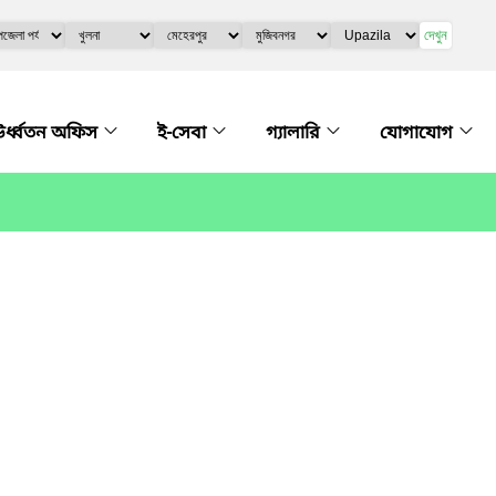
দেখুন
র্ধ্বতন অফিস
ই-সেবা
গ্যালারি
যোগাযোগ