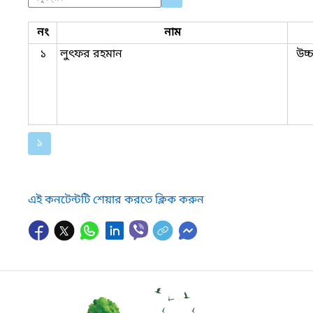
নং
নাম
১
লুৎফর রহমান
উচ্
১
এই কনটেন্টটি শেয়ার করতে ক্লিক করুন