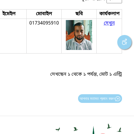
ইমেইল
মোবাইল
ছবি
কার্যকলাপ
01734095910
দেখুন
দেখছেন ১ থেকে ১ পর্যন্ত, মোট ১ এন্ট্রি
আপনার মতামত প্রদান করুন