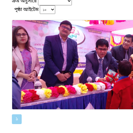
ক্রম অনুসারে
পৃষ্ঠা আইটেম
১