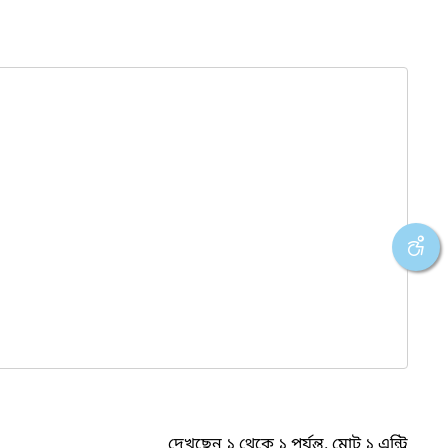
দেখছেন ১ থেকে ১ পর্যন্ত, মোট ১ এন্ট্রি