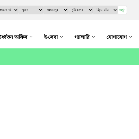
দেখুন
র্ধ্বতন অফিস
ই-সেবা
গ্যালারি
যোগাযোগ