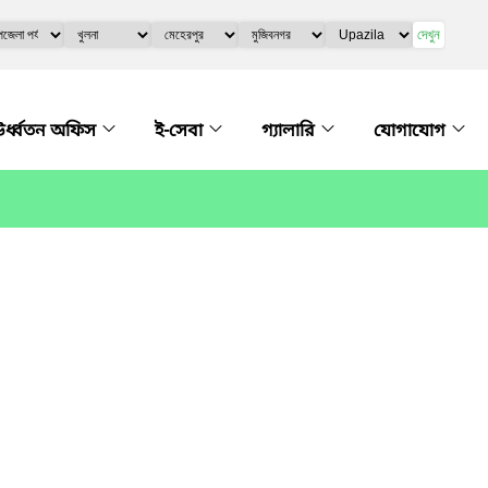
দেখুন
র্ধ্বতন অফিস
ই-সেবা
গ্যালারি
যোগাযোগ