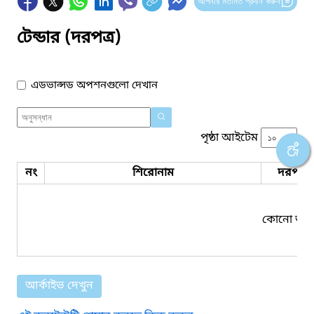
আপনার মতামত প্রদান করুন
টেন্ডার (দরপত্র)
এডভান্সড অপশনগুলো দেখান
পৃষ্ঠা আইটেম
নং
শিরোনাম
দরপত্র 
কোনো তথ্য
আর্কাইভ দেখুন